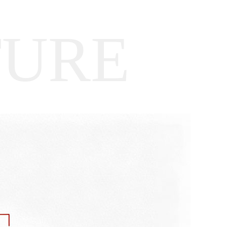
期间陆续斩获多项行业荣誉，获评十佳民族品牌、高
AA 级信用企业等资质认可，并相继完成环境、职业
TURE
管理体系愈发健全。