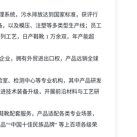
处理系统，污水排放达到国家标准，获评行
备，以及模压、注塑等多类型生产线；员工
系列工艺，日产鞋靴 1 万余双，年产能超
。
证的企业，拥有外贸进出口权，产品远销全球
验室、检测中心等专业机构，其中产品研发
，推进技术装备升级，开展前沿材料与工艺研
供鞋靴配套服务，产品适配各类专业场景，
品”“中国十佳民族品牌” 等上百项各级荣