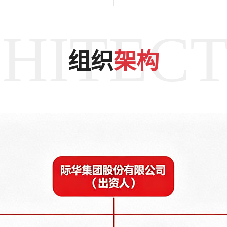
质与服务能力得到充分检验。
新技术企业、中国真皮鞋王、A
HITEC
健康安全管理体系认证，企业
组织
架构