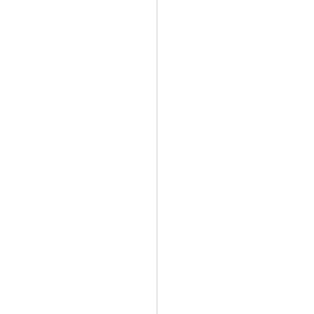
完成厂区规划、基础设施建设
制鞋一体化生产体系。
稳步提升运营效率与综合产能。
立足生产本职，开展技术革新