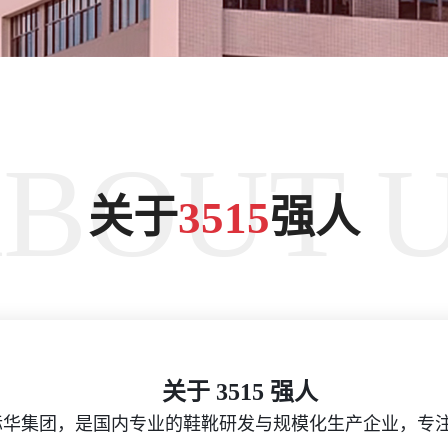
BOUT 
关于
3515
强人
关于 3515 强人
隶属际华集团，是国内专业的鞋靴研发与规模化生产企业，