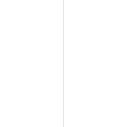
向好，获评地方优秀标杆企业。
实施设备技术改造与管理体系
引进多国自动化制鞋设备，生产
 ISO 9001 质量管理体系认
靴外向型生产的重要基地，产品
销往全球三十余个国家和地区。
步入新世纪后，企业持续夯实