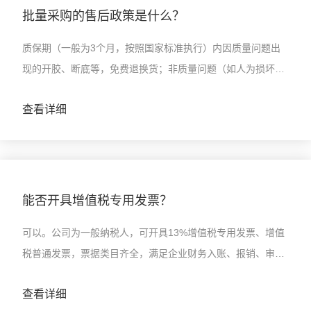
批量采购的售后政策是什么？
质保期（一般为3个月，按照国家标准执行）内因质量问题出
现的开胶、断底等，免费退换货；非质量问题（如人为损坏、
正常磨损）可提供有偿维修服务；后续补货享受优先排产及原
查看详细
有合作折扣。
能否开具增值税专用发票？
可以。公司为一般纳税人，可开具13%增值税专用发票、增值
税普通发票，票据类目齐全，满足企业财务入账、报销、审计
全部需求。
查看详细