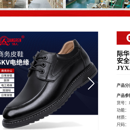
际华
安全
JYX
产品分
产品参
货号：J
功能：
材质：
尺码：