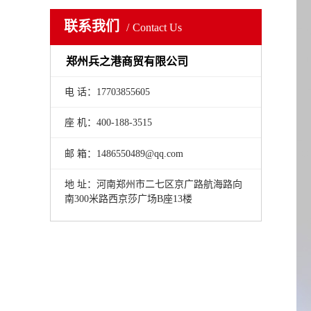
联系我们
Contact Us
郑州兵之港商贸有限公司
电 话：17703855605
座 机：400-188-3515
邮 箱：1486550489@qq.com
地 址：河南郑州市二七区京广路航海路向
南300米路西京莎广场B座13楼