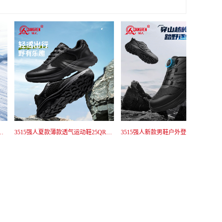
3515强人夏款薄款透气运动鞋25QRZX-001L
3515强人新款男鞋户外登山鞋防刺穿战术鞋黑色通勤防滑训练鞋快速穿脱25QR511-066A