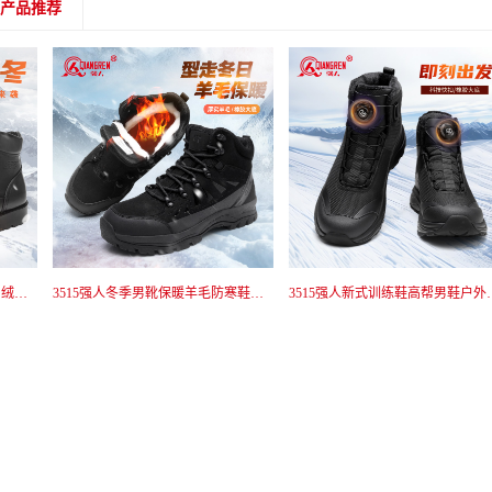
产品推荐
3515强人冬季男靴保暖羊毛防寒鞋户外雪地靴高帮加厚执勤鞋厚底鞋 JC6-BC127
3515强人新式训练鞋高帮男鞋户外防刺穿战术鞋短靴黑色耐磨免系带 511-090GM