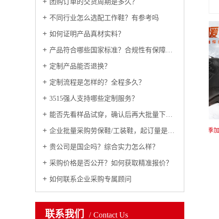
团购订单的交货周期是多久？
不同行业怎么选配工作鞋？有参考吗
如何证明产品真材实料？
产品符合哪些国家标准？合规性有保障吗？
定制产品能否退换？
定制流程是怎样的？全程多久？
3515强人支持哪些定制服务？
能否先看样品试穿，确认后再大批量下单？
强人3515靴户外工装男靴冬季加绒男棉鞋保暖防寒羊毛棉靴 D15070
企业批量采购劳保鞋/工装鞋，起订量是多少？
贵公司是国企吗？综合实力怎么样？
采购价格是否公开？如何获取精准报价？
如何联系企业采购专属顾问
联系我们
Contact Us