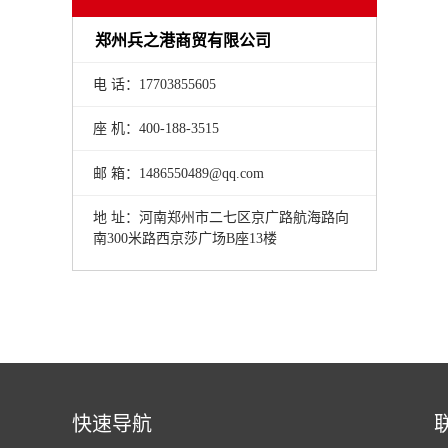
郑州兵之港商贸有限公司
电 话：17703855605
座 机：400-188-3515
邮 箱：1486550489@qq.com
地 址：河南郑州市二七区京广路航海路向
南300米路西京莎广场B座13楼
快速导航