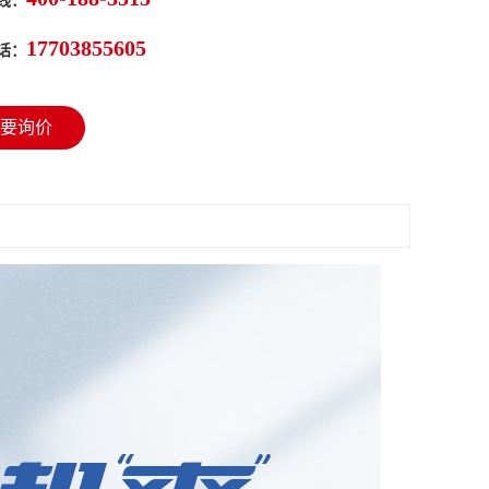
线：
17703855605
话：
要询价