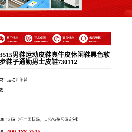
3515男鞋运动皮鞋真牛皮休闲鞋黑色软
步鞋子通勤男士皮鞋730112
类：
运动训练鞋
数：
 38-46 码（标准国标码，支持特殊尺码定制）
400-188-3515