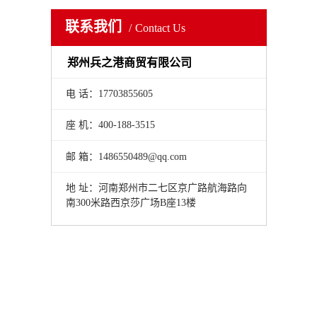
联系我们
Contact Us
郑州兵之港商贸有限公司
电 话：17703855605
座 机：400-188-3515
邮 箱：1486550489@qq.com
地 址：河南郑州市二七区京广路航海路向
南300米路西京莎广场B座13楼