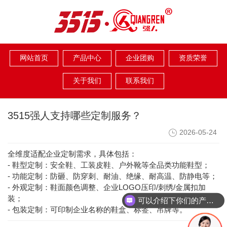
网站首页
产品中心
企业团购
资质荣誉
关于我们
联系我们
3515强人支持哪些定制服务？
2026-05-24
全维度适配企业定制需求，具体包括：
-
鞋型定制：安全鞋、工装皮鞋、户外靴等全品类功能鞋型；
-
功能定制：防砸、防穿刺、耐油、绝缘、耐高温、防静电等；
-
LOGO
/
/
外观定制：鞋面颜色调整、企业
压印
刺绣
金属扣加
装；
可以介绍下你们的产品么？
-
包装定制：可印制企业名称的鞋盒、标签、吊牌等。