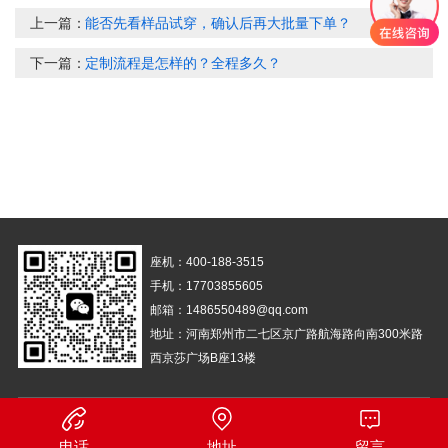
上一篇：
能否先看样品试穿，确认后再大批量下单？
下一篇：
定制流程是怎样的？全程多久？
座机：400-188-3515
手机：17703855605
邮箱：1486550489@qq.com
地址：河南郑州市二七区京广路航海路向南300米路
西京莎广场B座13楼
备案号：
豫ICP备14029661号-1
营业执照
电话
地址
留言