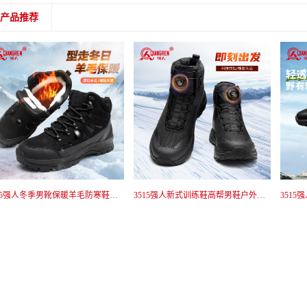
产品推荐
3515强人冬季男靴保暖羊毛防寒鞋户外雪地靴高帮加厚执勤鞋厚底鞋 JC6-BC127
3515强人新式训练鞋高帮男鞋户外防刺穿战术鞋短靴黑色耐磨免系带 511-090GM