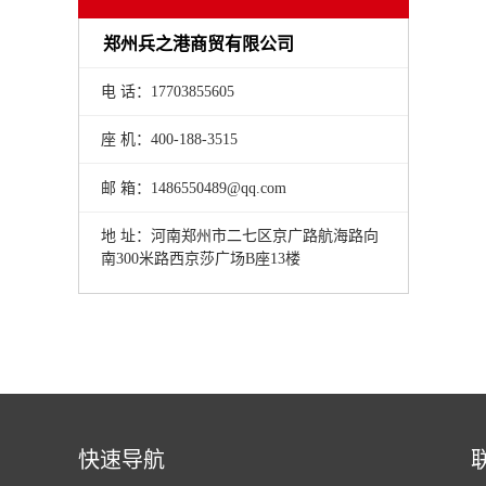
郑州兵之港商贸有限公司
电 话：17703855605
座 机：400-188-3515
邮 箱：1486550489@qq.com
地 址：河南郑州市二七区京广路航海路向
南300米路西京莎广场B座13楼
快速导航