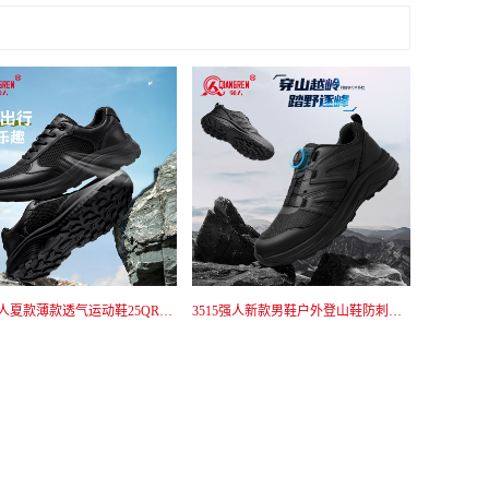
3515强人夏款薄款透气运动鞋25QRZX-001L
3515强人新款男鞋户外登山鞋防刺穿战术鞋黑色通勤防滑训练鞋快速穿脱25QR511-066A