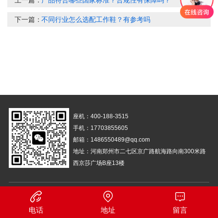
上一篇：
产品符合哪些国家标准？合规性有保障吗？
下一篇：
不同行业怎么选配工作鞋？有参考吗
座机：400-188-3515
手机：17703855605
邮箱：1486550489@qq.com
地址：河南郑州市二七区京广路航海路向南300米路
西京莎广场B座13楼
备案号：
豫ICP备14029661号-1
营业执照
电话
地址
留言