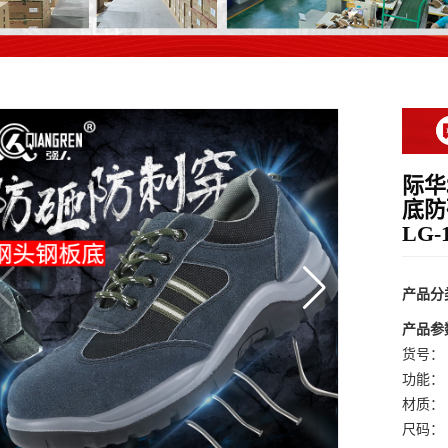
际华
底防
LG-
产品分
产品参
货号： L
功能：
材质：
尺码：