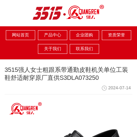
网站首页
产品中心
企业团购
资质荣誉
关于我们
联系我们
3515强人女士粗跟系带通勤皮鞋机关单位工装
鞋舒适耐穿原厂直供S3DLA073250
2024-07-14