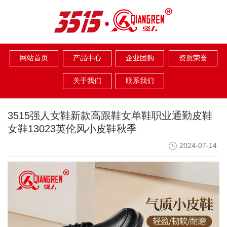
网站首页
产品中心
企业团购
资质荣誉
关于我们
联系我们
3515强人女鞋新款高跟鞋女单鞋职业通勤皮鞋
女鞋13023英伦风小皮鞋秋季
2024-07-14