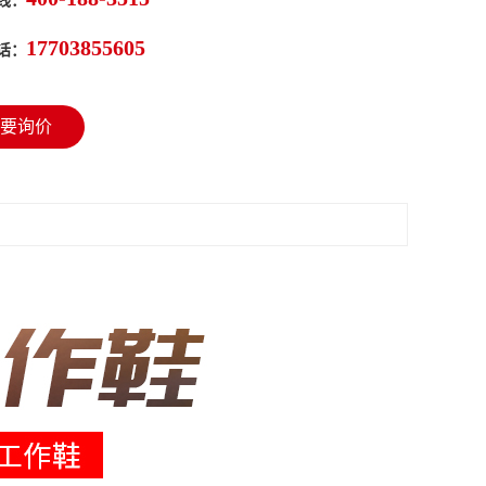
线：
17703855605
话：
要询价