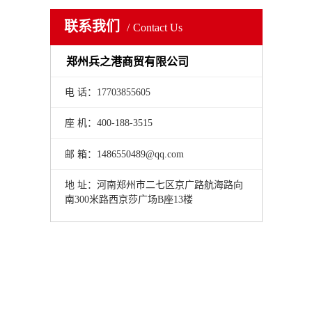
联系我们
Contact Us
郑州兵之港商贸有限公司
电 话：17703855605
座 机：400-188-3515
邮 箱：1486550489@qq.com
地 址：河南郑州市二七区京广路航海路向
南300米路西京莎广场B座13楼