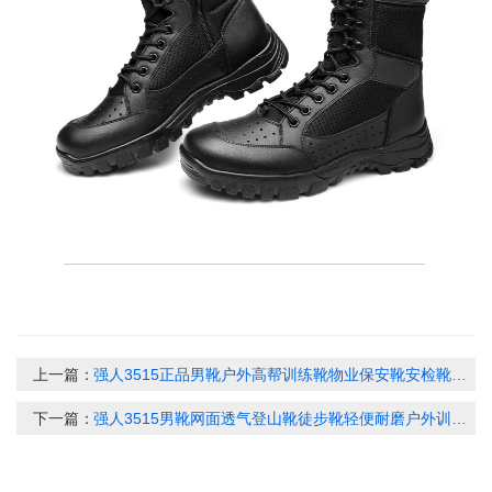
上一篇：
强人3515正品男靴户外高帮训练靴物业保安靴安检靴夏季透气网面靴TJX-02W
下一篇：
强人3515男靴网面透气登山靴徒步靴轻便耐磨户外训练靴JYX-19114L