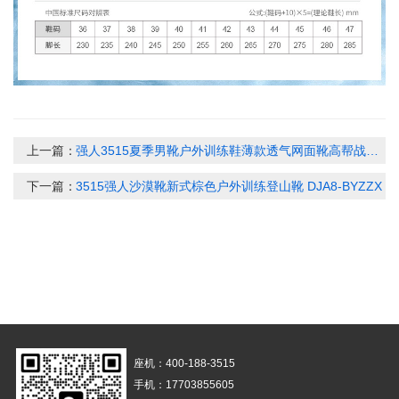
上一篇：
强人3515夏季男靴户外训练鞋薄款透气网面靴高帮战术鞋登山鞋防刺35QR511-73GL
下一篇：
3515强人沙漠靴新式棕色户外训练登山靴 DJA8-BYZZX
座机：400-188-3515
手机：17703855605