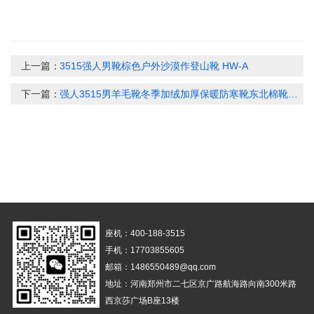
上一篇：
3515强人男靴棕色户外沙漠作登山靴 HW-A
下一篇：
强人3515男羊毛靴冬季加绒加厚保暖防寒靴东北棉靴防滑耐磨沙漠靴MXW-23C
座机：400-188-3515
手机：17703855605
邮箱：1486550489@qq.com
地址：河南郑州市二七区京广路航海路向南300米路
西京莎广场B座13楼