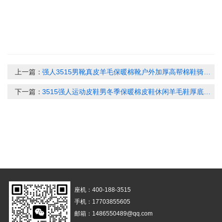
上一篇：
强人3515男靴真皮羊毛保暖棉靴户外加厚高帮棉鞋骑行靴东北雪地靴HYH-DL
下一篇：
3515强人运动皮鞋男冬季保暖棉皮鞋休闲羊毛鞋厚底加绒潮流运动鞋730137
座机：400-188-3515
手机：17703855605
邮箱：1486550489@qq.com