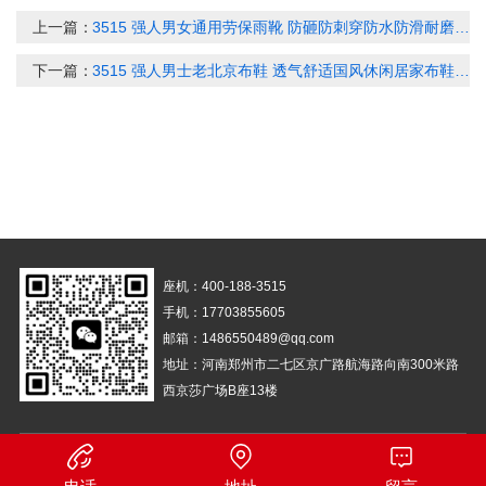
上一篇：
3515 强人男女通用劳保雨靴 防砸防刺穿防水防滑耐磨工作鞋 PVC1702
下一篇：
3515 强人男士老北京布鞋 透气舒适国风休闲居家布鞋 51DXA1956
座机：400-188-3515
手机：17703855605
邮箱：1486550489@qq.com
地址：河南郑州市二七区京广路航海路向南300米路
西京莎广场B座13楼
备案号：
豫ICP备14029661号-1
营业执照