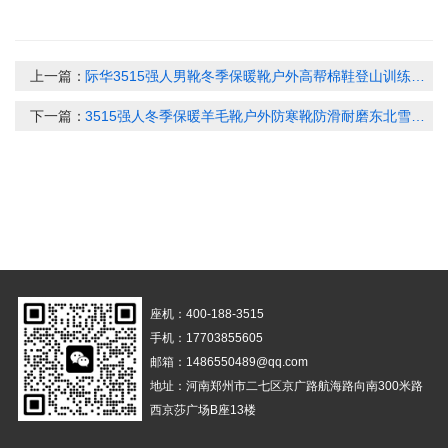
上一篇：
际华3515强人男靴冬季保暖靴户外高帮棉鞋登山训练鞋战术靴防泼水35QR511-73GM
下一篇：
3515强人冬季保暖羊毛靴户外防寒靴防滑耐磨东北雪地靴男靴 DJC8-A012
座机：400-188-3515
手机：17703855605
邮箱：1486550489@qq.com
地址：河南郑州市二七区京广路航海路向南300米路
西京莎广场B座13楼