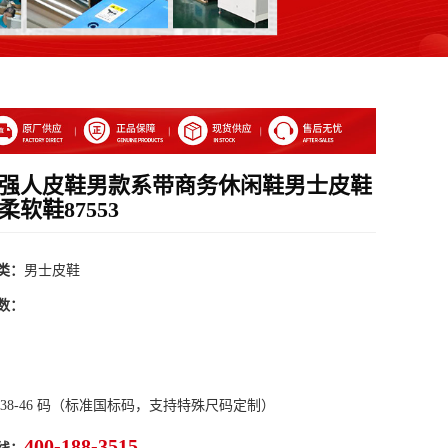
15强人皮鞋男款系带商务休闲鞋男士皮鞋
柔软鞋87553
类：
男士皮鞋
数：
 38-46 码（标准国标码，支持特殊尺码定制）
400-188-3515