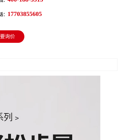
线：
17703855605
话：
要询价