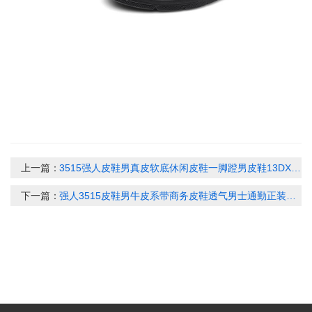
上一篇：
3515强人皮鞋男真皮软底休闲皮鞋一脚蹬男皮鞋13DXA351047
下一篇：
强人3515皮鞋男牛皮系带商务皮鞋透气男士通勤正装鞋73217