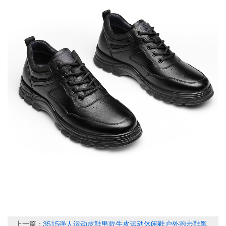
上一篇：
3515强人运动皮鞋男款牛皮运动休闲鞋户外跑步鞋黑色通勤鞋男皮鞋S2DXD87533