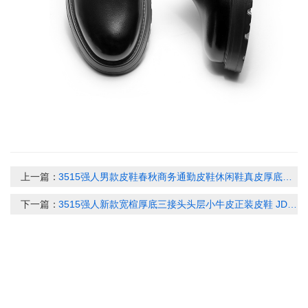
上一篇：
3515强人男款皮鞋春秋商务通勤皮鞋休闲鞋真皮厚底男单鞋073291
下一篇：
3515强人新款宽楦厚底三接头头层小牛皮正装皮鞋 JD386