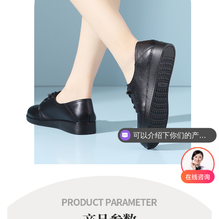
你们是怎么收费的呢？