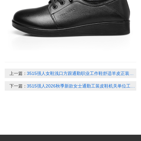
上一篇：
3515强人女鞋浅口方跟通勤职业工作鞋舒适羊皮正装柔软女鞋170081
下一篇：
3515强人2026秋季新款女士通勤工装皮鞋机关单位工服鞋原厂直供62DLA694008