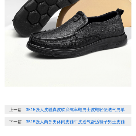
上一篇：
3515强人皮鞋真皮软底驾车鞋男士皮鞋轻便透气男单鞋一脚蹬皮鞋 351049
下一篇：
3515强人商务男休闲皮鞋牛皮透气舒适鞋子男士皮鞋轻便套脚鞋 351032