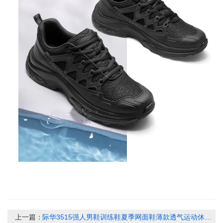
上一篇：
际华3515强人男鞋训练鞋夏季网面鞋薄款透气运动休闲鞋跑步登山鞋A76L-1