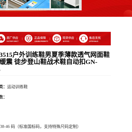
3515户外训练鞋男夏季薄款透气网面鞋
缓震 徒步登山鞋战术鞋自动扣GN-
L
类：
运动训练鞋
数：
 38-46 码（标准国标码，支持特殊尺码定制）