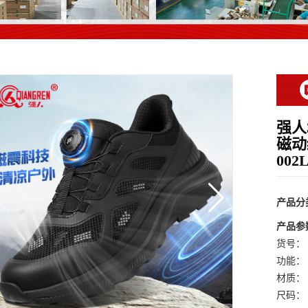
强人
磁动
002
产品分
产品参
货号：
功能：
材质：
尺码：