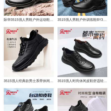
际华3515强人男鞋户外运动鞋BY325男士休闲鞋新式消防备勤鞋头层牛皮鞋
3515强人男鞋户外训练鞋BY323牛皮百搭运动皮鞋休闲跑步执勤鞋快扣鞋
3515强人经典款男士系带休闲皮鞋健步鞋原厂直供
3515强人时尚休闲皮鞋舒适轻便透气软面牛皮鞋简约商务通勤男鞋87578（特大码）-87577（正常码）