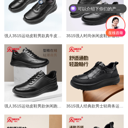
可以介绍下你们的产品么？
强人3515运动皮鞋男款真牛皮运动休闲鞋跑步鞋黑色通勤鞋男士皮鞋87532
3515强人时尚休闲皮鞋舒适轻便透气软面牛皮鞋简约商务通勤男鞋87535
强人3515运动皮鞋男款休闲跑步鞋通勤商务皮鞋黑色真皮厚底皮鞋潮70033
3515强人经典款男士轻商务运动皮鞋牛皮革旋钮扣厚底休闲鞋轻便聚氨酯底原厂直供