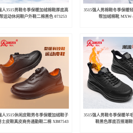
强人3515男鞋冬季保暖加绒棉鞋厚底高
3515强人男棉鞋冬季保暖
帮运动休闲鞋户外鞋二棉黑色 073253
帮加绒棉靴 MXW-
强人3515休闲皮鞋男冬季保暖加绒鞋子
3515强人男鞋冬季保暖羊
男士皮鞋真皮商务通勤鞋二棉 XB87543
鞋黑色厚底百搭潮鞋73