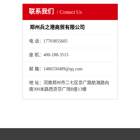
联系我们
Contact Us
郑州兵之港商贸有限公司
电 话：17703855605
座 机：400-188-3515
邮 箱：1486550489@qq.com
地 址：河南郑州市二七区京广路航海路向
南300米路西京莎广场B座13楼