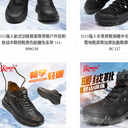
3515强人新式训练鞋高帮男鞋户外防刺
3515强人冬季男靴保暖羊
穿战术鞋短靴黑色耐磨免系带 511-
雪地靴高帮加厚执勤鞋厚底
090GM
BC127