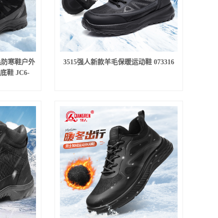
毛防寒鞋户外
3515强人新款羊毛保暖运动鞋 073316
鞋 JC6-