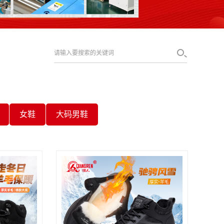
女鞋
大码男鞋