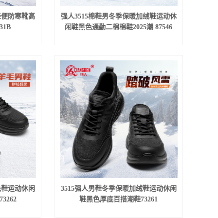
轻便防寒靴高
强人3515棉鞋男冬季保暖加绒鞋运动休
31B
闲鞋黑色通勤二棉棉鞋2025潮 87546
毛鞋运动休闲
3515强人男鞋冬季保暖加绒鞋运动休闲
262
鞋黑色厚底百搭潮鞋73261