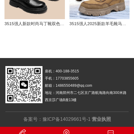
3515强人新款时尚马丁靴双色 56592
3515强人2025新款羊毛靴马丁靴黄色 H-151-1CE
座机：400-188-3515
手机：17703855605
邮箱：1486550489@qq.com
地址：河南郑州市二七区京广路航海路向南300米路
西京莎广场B座13楼
备案号：
豫ICP备14029661号-1
营业执照