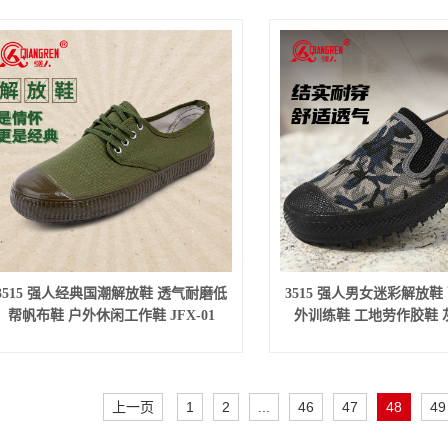
3515 强人经典国潮解放鞋 透气耐磨低
3515 强人男女迷彩解放鞋
帮帆布鞋 户外休闲工作鞋 JFX-01
外训练鞋 工地劳作胶鞋 灰兰
上一页
1
2
...
46
47
48
49