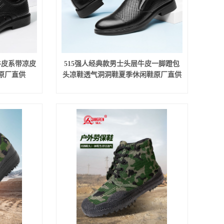
牛皮系带凉皮
515强人经典款男士头层牛皮一脚蹬包
原厂直供
头凉鞋透气洞洞鞋夏季休闲鞋原厂直供