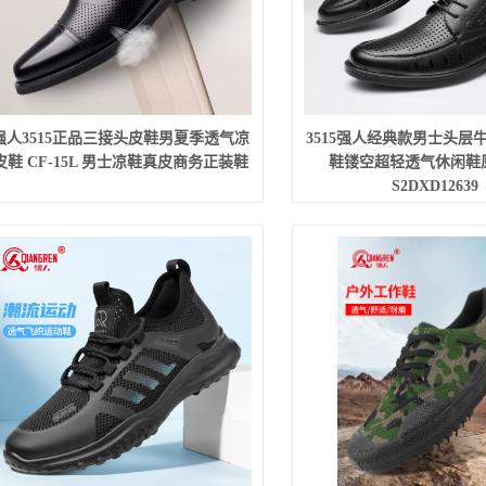
强人3515正品三接头皮鞋男夏季透气凉
3515强人经典款男士头层
皮鞋 CF-15L 男士凉鞋真皮商务正装鞋
鞋镂空超轻透气休闲鞋
S2DXD12639