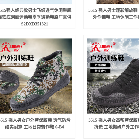
3515强人经典款男士飞织透气休闲鞋超
3515 强人男士迷彩解放鞋
轻软底网面运动鞋夏季通勤鞋原厂直供
外作训鞋 工地休闲工作布鞋
S2DXD351321
3515 强人男女户外劳保胶鞋 透气防滑
3515 强人男女高帮劳保胶
结实耐穿 工地日常劳作鞋 6-B4
抗造 工地搬砖户外工作鞋 