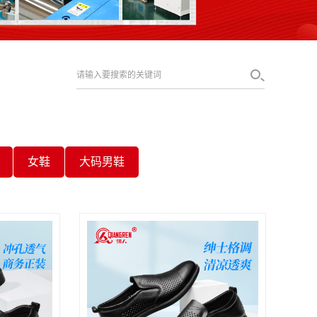
女鞋
大码男鞋