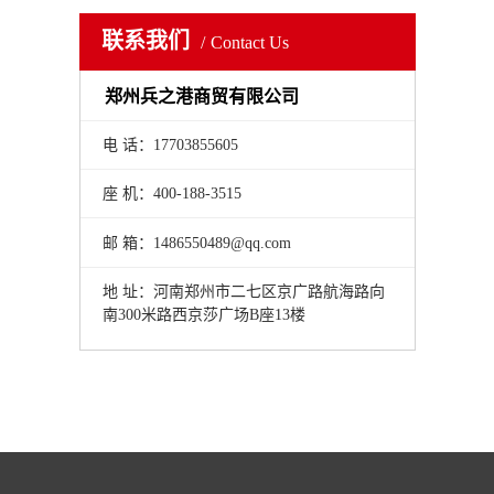
联系我们
Contact Us
郑州兵之港商贸有限公司
电 话：17703855605
座 机：400-188-3515
邮 箱：1486550489@qq.com
地 址：河南郑州市二七区京广路航海路向
南300米路西京莎广场B座13楼