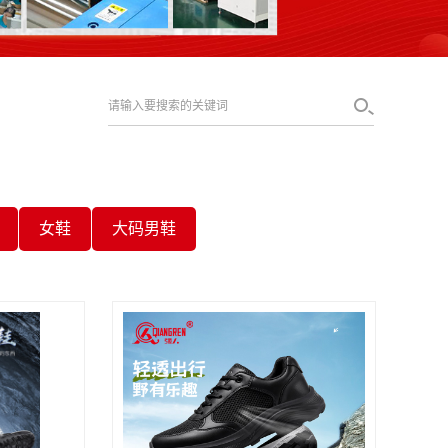
女鞋
大码男鞋