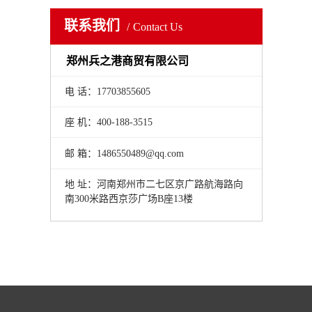
联系我们
Contact Us
郑州兵之港商贸有限公司
电 话：17703855605
座 机：400-188-3515
邮 箱：1486550489@qq.com
地 址：河南郑州市二七区京广路航海路向
南300米路西京莎广场B座13楼