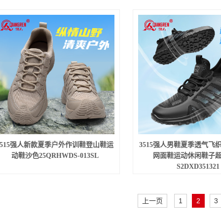
3515强人新款夏季户外作训鞋登山鞋运
3515强人男鞋夏季透气飞
动鞋沙色25QRHWDS-013SL
网面鞋运动休闲鞋子
S2DXD351321
上一页
1
2
3