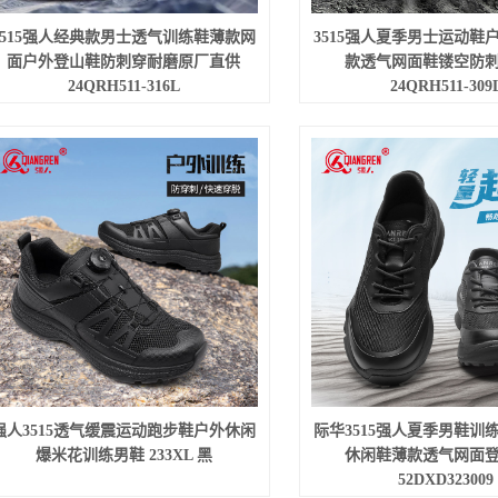
3515强人经典款男士透气训练鞋薄款网
3515强人夏季男士运动鞋
面户外登山鞋防刺穿耐磨原厂直供
款透气网面鞋镂空防
24QRH511-316L
24QRH511-309
强人3515透气缓震运动跑步鞋户外休闲
际华3515强人夏季男鞋训
爆米花训练男鞋 233XL 黑
休闲鞋薄款透气网面
52DXD323009