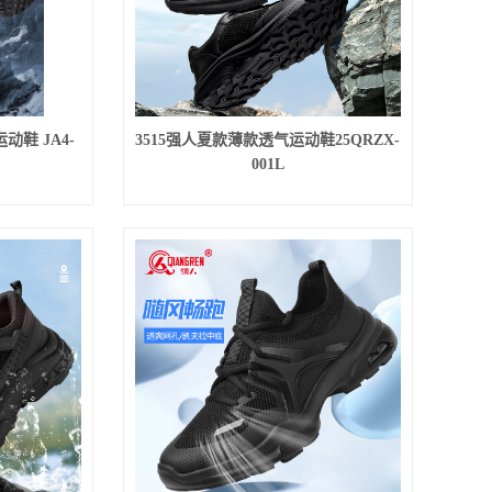
动鞋 JA4-
3515强人夏款薄款透气运动鞋25QRZX-
001L