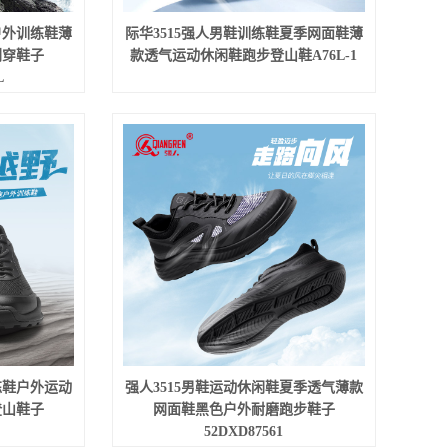
户外训练鞋薄
际华3515强人男鞋训练鞋夏季网面鞋薄
刺穿鞋子
款透气运动休闲鞋跑步登山鞋A76L-1
L
练鞋户外运动
强人3515男鞋运动休闲鞋夏季透气薄款
登山鞋子
网面鞋黑色户外耐磨跑步鞋子
52DXD87561