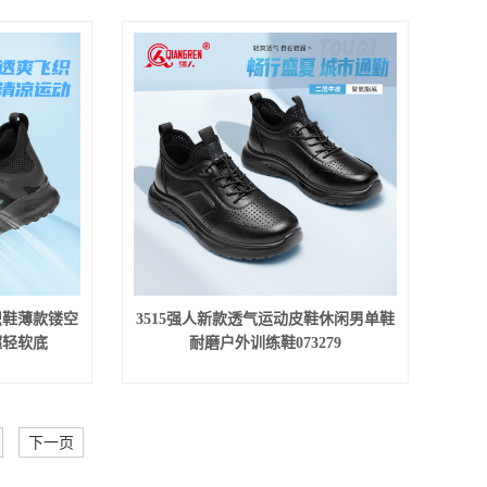
织鞋薄款镂空
3515强人新款透气运动皮鞋休闲男单鞋
超轻软底
耐磨户外训练鞋073279
下一页